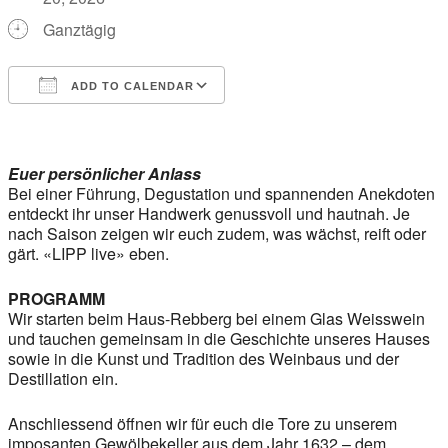
Ganztägig
ADD TO CALENDAR
Download ICS
Google Calendar
iCalendar
Office 365
Outlook Live
Euer persönlicher Anlass
Bei einer Führung, Degustation und spannenden Anekdoten
entdeckt ihr unser Handwerk genussvoll und hautnah. Je
nach Saison zeigen wir euch zudem, was wächst, reift oder
gärt. «LIPP live» eben.
PROGRAMM
Wir starten beim Haus-Rebberg bei einem Glas Weisswein
und tauchen gemeinsam in die Geschichte unseres Hauses
sowie in die Kunst und Tradition des Weinbaus und der
Destillation ein.
Anschliessend öffnen wir für euch die Tore zu unserem
imposanten Gewölbekeller aus dem Jahr 1632 – dem